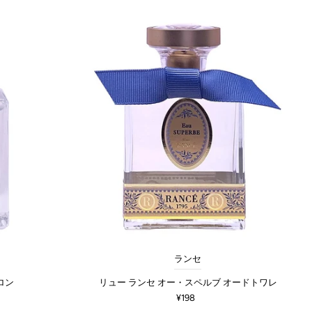
ランセ
ロン
リュー ランセ オー・スペルブ オードトワレ
¥198