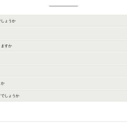
でしょうか
試香紙を使ったカードです。
ック処理を施し、香りを閉じ込めます。
りますか
r ゆうパケット (土日祝配送、追跡あり)250円どちらかをお選びください。
途かかりません。
離島など）によっては発送後お時間がかかる場合がございます。
】【調香師、ブランドへのリスペクト】【著作、商標権】を考慮して小分け販
うか
すぐに真空パック処理をしております。コロンからパルファムの様々な香りで
すでしょうか
、肌に乗せることで香りの変化をチェックすることができます。
しっかりお楽しみいただけます。