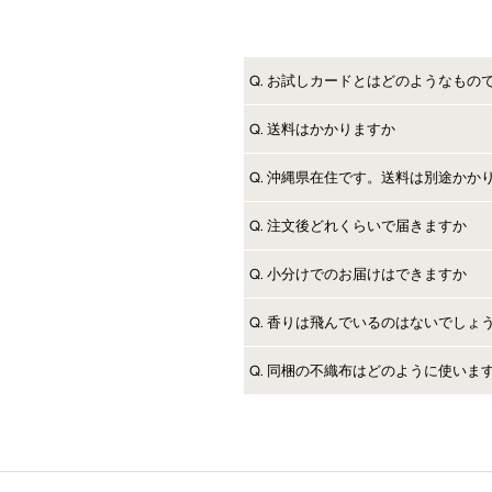
Q. お試しカードとはどのようなもの
A. 名刺サイズほどで厚めの特別な
Q. 送料はかかりますか
A. かかります。
カードに香りを塗布後すぐに真空パ
Q. 沖縄県在住です。送料は別途かか
普通郵便(土日祝 配送なし)95円 o
A. 北海道、沖縄、離島でも送料は別
Q. 注文後どれくらいで届きますか
A. ご注文後5以内の発送になります。
Q. 小分けでのお届けはできますか
地域や場所（北海道、九州、沖縄、
あらかじめご了承ください。
A. 暮らしと香りでは【薬機法違反
Q. 香りは飛んでいるのはないでしょ
A. 当店のカードは香りを塗布後、
Q. 同梱の不織布はどのように使いま
す。
A. 不織布にも香りを塗布しており
トップノートからベースノートまで