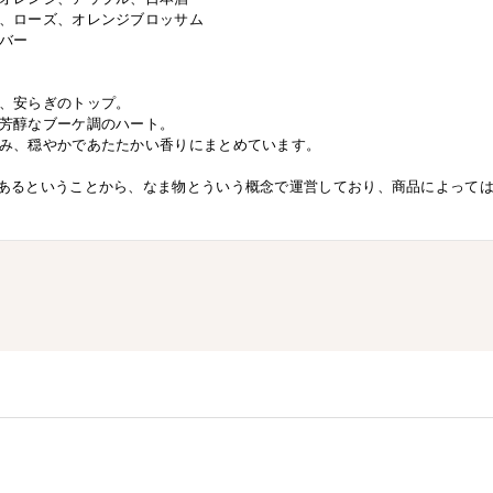
、ローズ、オレンジブロッサム
バー
、安らぎのトップ。
芳醇なブーケ調のハート。
み、穏やかであたたかい香りにまとめています。
あるということから、なま物とういう概念で運営しており、商品によって