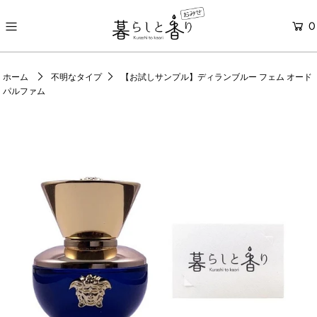
0
ONLINE STORE
ホーム
不明なタイプ
【お試しサンプル】ディランブルー フェム オード
パルファム