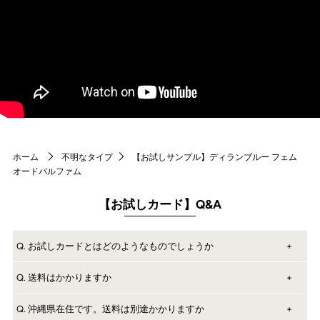
ホーム
不明なタイプ
【お試しサンプル】ディランブルー フェム
オードパルファム
【お試しカード】Q&A
Q. お試しカードとはどのようなものでしょうか
A. 名刺サイズほどで厚めの特別な試香紙を使ったカードです。
Q. 送料はかかりますか
A. かかります。
カードに香りを塗布後すぐに真空パック処理を施し、香りを閉じ込
Q. 沖縄県在住です。送料は別途かかりますか
普通郵便(土日祝 配送なし)95円 or ゆうパケット (土日祝配送、追跡