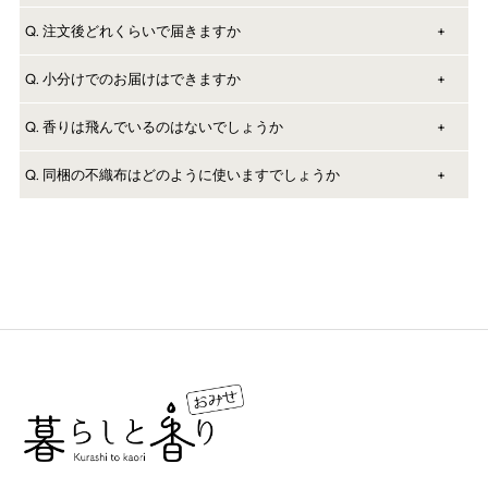
めます。
あり)250円どちらかをお選びください。
A. 北海道、沖縄、離島でも送料は別途かかりません。
Q. 注文後どれくらいで届きますか
A. ご注文後5以内の発送になります。
Q. 小分けでのお届けはできますか
地域や場所（北海道、九州、沖縄、離島など）によっては発送後お
時間がかかる場合がございます。
A. 暮らしと香りでは【薬機法違反】【調香師、ブランドへのリスペ
Q. 香りは飛んでいるのはないでしょうか
あらかじめご了承ください。
クト】【著作、商標権】を考慮して小分け販売はしておりません。
A. 当店のカードは香りを塗布後、すぐに真空パック処理をしており
Q. 同梱の不織布はどのように使いますでしょうか
ます。コロンからパルファムの様々な香りでテストをしており、問
題なく香ります。
A. 不織布にも香りを塗布しており、肌に乗せることで香りの変化を
チェックすることができます。
トップノートからベースノートまでしっかりお楽しみいただけま
す。