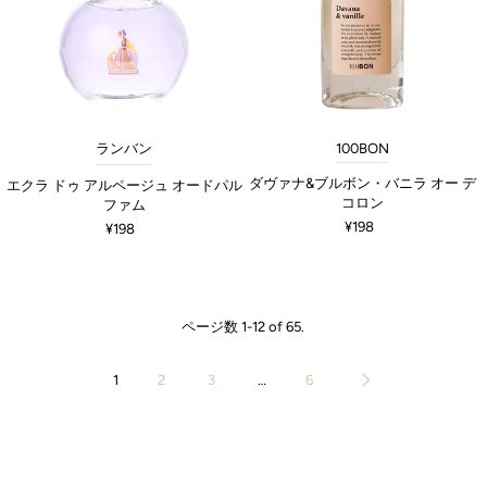
ランバン
100BON
ダヴァナ&ブルボン・バニラ オー デ
エクラ ドゥ アルページュ オードパル
コロン
ファム
¥198
¥198
ページ数 1-12 of 65.
1
2
3
…
6