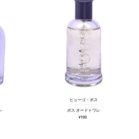
ヒューゴ・ボス
レ
ボス オードトワレ
¥198